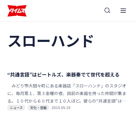
スローハンド
“共通言語”はビートルズ、楽器奏でて世代を超える
みどり市大間々町にある楽器店「スローハンド」のスタジオ
に、毎月第１、第３金曜の夜、自前の楽器を持った仲間が集ま
る。１０代から６０代まで１０人ほど。彼らの“共通言語”はビ
2015.05.19
ニュース
文化・芸能
ートルズ。ひとたび音を鳴らせば、世代の壁は瞬時に立ち消
え、音楽を共有する喜びが生まれる。