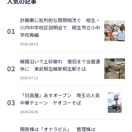
人気の記事
計画案に批判的な質問相次ぐ 相生・
川内中学校区説明会で 桐生市立小中
01
学校再編
2026.08.01
線路沿いで土砂崩れ 復旧まで当面運
02
休に 東武桐生線新桐生駅そば
2026.07.21
「日高屋」あすオープン 埼玉の人気
03
中華チェーン ヤオコーそば
2026.08.05
開発棟は「オナラビル」 管理棟は