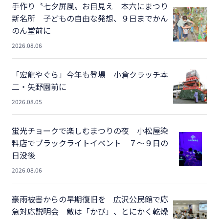
手作り〝七夕屏風〟お目見え 本六にまつり
新名所 子どもの自由な発想、９日までかん
のん堂前に
2026.08.06
「宏龍やぐら」今年も登場 小倉クラッチ本
二・矢野園前に
2026.08.05
蛍光チョークで楽しむまつりの夜 小松屋染
料店でブラックライトイベント ７～９日の
日没後
2026.08.06
豪雨被害からの早期復旧を 広沢公民館で応
急対応説明会 敵は「かび」、とにかく乾燥