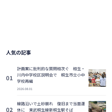
人気の記事
計画案に批判的な質問相次ぐ 相生・
川内中学校区説明会で 桐生市立小中
01
学校再編
2026.08.01
線路沿いで土砂崩れ 復旧まで当面運
02
休に 東武桐生線新桐生駅そば