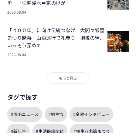
を 「住宅浸水＝家のけが」
2026.08.04
「４００年」に向け伝統つなげ 大間々祇園
まつり閉幕 山車巡行で礼参り 地域の絆、
いっそう深めて
2026.08.04
もっと見る
タグで探す
#両毛ニュース
#桐生市
#金曜インタビュー
#新年号
#生活保護問題
#桐生八木節まつり