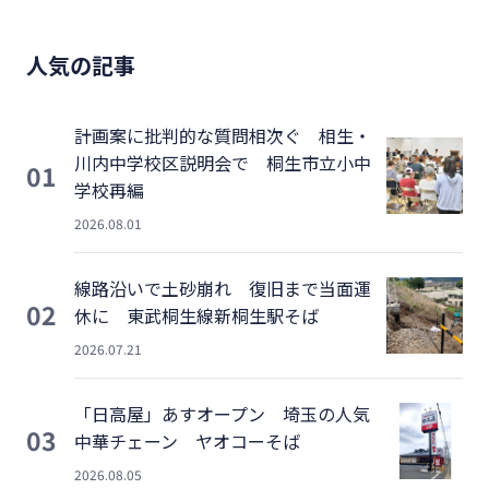
人気の記事
計画案に批判的な質問相次ぐ 相生・
川内中学校区説明会で 桐生市立小中
01
学校再編
2026.08.01
線路沿いで土砂崩れ 復旧まで当面運
02
休に 東武桐生線新桐生駅そば
2026.07.21
「日高屋」あすオープン 埼玉の人気
03
中華チェーン ヤオコーそば
2026.08.05