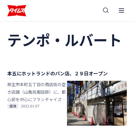
テンポ・ルバート
本五にホットランドのパン店、２９日オープン
桐生市本町五丁目の商店街の空
き店舗（山亀呉服店跡）に、都
心部を中心にフランチャイズ
2022.01.07
経済
（ＦＣ）展開している牛乳食パ
ン専門店「みるく」が進出す
る。たこ焼きチェーン「築地銀
だこ」で知られる桐生市発祥の