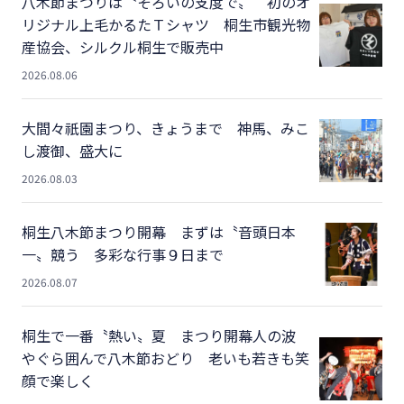
八木節まつりは〝そろいの支度で〟 初のオ
リジナル上毛かるたＴシャツ 桐生市観光物
産協会、シルクル桐生で販売中
2026.08.06
大間々祇園まつり、きょうまで 神馬、みこ
し渡御、盛大に
2026.08.03
桐生八木節まつり開幕 まずは〝音頭日本
一〟競う 多彩な行事９日まで
2026.08.07
桐生で一番〝熱い〟夏 まつり開幕人の波
やぐら囲んで八木節おどり 老いも若きも笑
顔で楽しく