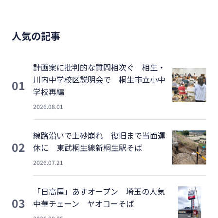
人気の記事
計画案に批判的な質問相次ぐ 相生・
川内中学校区説明会で 桐生市立小中
01
学校再編
2026.08.01
線路沿いで土砂崩れ 復旧まで当面運
02
休に 東武桐生線新桐生駅そば
2026.07.21
「日高屋」あすオープン 埼玉の人気
03
中華チェーン ヤオコーそば