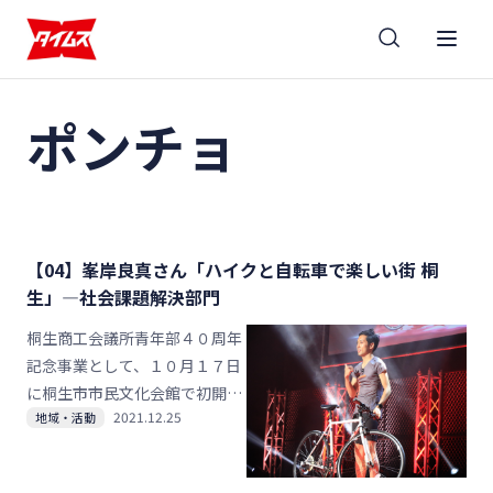
ポンチョ
【04】峯岸良真さん「ハイクと自転車で楽しい街 桐
生」―社会課題解決部門
桐生商工会議所青年部４０周年
記念事業として、１０月１７日
に桐生市市民文化会館で初開催
2021.12.25
地域・活動
されたビジネスプラン発表会
「桐生イノベーションエキス
ポ」。学生、移住者、起業家ら