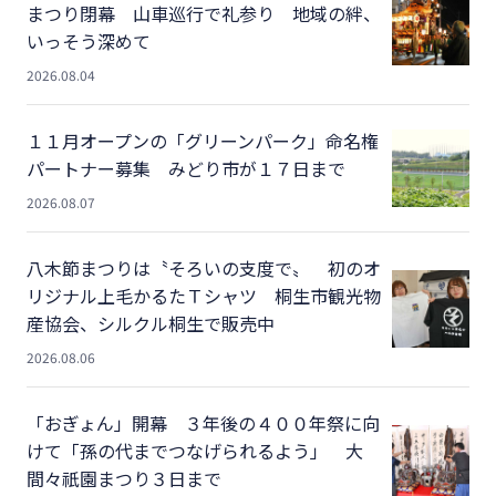
まつり閉幕 山車巡行で礼参り 地域の絆、
いっそう深めて
2026.08.04
１１月オープンの「グリーンパーク」命名権
パートナー募集 みどり市が１７日まで
2026.08.07
八木節まつりは〝そろいの支度で〟 初のオ
リジナル上毛かるたＴシャツ 桐生市観光物
産協会、シルクル桐生で販売中
2026.08.06
「おぎょん」開幕 ３年後の４００年祭に向
けて「孫の代までつなげられるよう」 大
間々祇園まつり３日まで