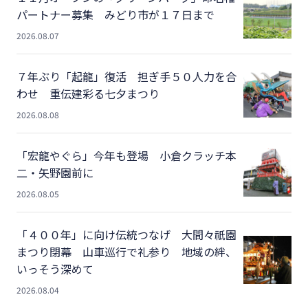
パートナー募集 みどり市が１７日まで
2026.08.07
７年ぶり「起龍」復活 担ぎ手５０人力を合
わせ 重伝建彩る七夕まつり
2026.08.08
「宏龍やぐら」今年も登場 小倉クラッチ本
二・矢野園前に
2026.08.05
「４００年」に向け伝統つなげ 大間々祇園
まつり閉幕 山車巡行で礼参り 地域の絆、
いっそう深めて
2026.08.04