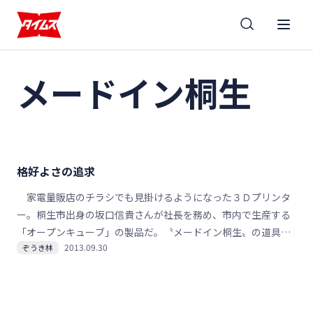
メードイン桐生
格好よさの追求
家電量販店のチラシでも見掛けるようになった３Ｄプリンタ
ー。桐生市出身の坂口信貴さんが社長を務め、市内で生産する
「オープンキューブ」の製品だ。〝メードイン桐生〟の道具が
2013.09.30
ぞうき林
広まってきた▼プリンターには「子どもたちにものづくりの魅
力を伝えたい」という思いが詰まる。家庭で樹脂製品がつくれ
る先端機器に触れてもらうことを通じ、思いを実現しようとし
ている。その坂口さんが素朴な疑問として口にしたのが「なぜ