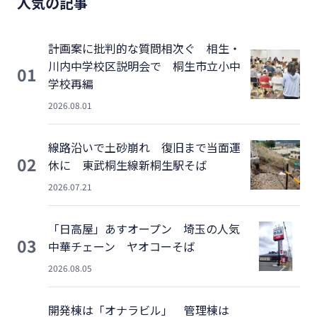
人気の記事
計画案に批判的な質問相次ぐ 相生・
川内中学校区説明会で 桐生市立小中
01
学校再編
2026.08.01
線路沿いで土砂崩れ 復旧まで当面運
02
休に 東武桐生線新桐生駅そば
2026.07.21
「日高屋」あすオープン 埼玉の人気
03
中華チェーン ヤオコーそば
2026.08.05
開発棟は「オナラビル」 管理棟は