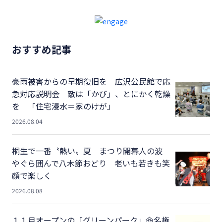
おすすめ記事
豪雨被害からの早期復旧を 広沢公民館で応
急対応説明会 敵は「かび」、とにかく乾燥
を 「住宅浸水＝家のけが」
2026.08.04
桐生で一番〝熱い〟夏 まつり開幕人の波
やぐら囲んで八木節おどり 老いも若きも笑
顔で楽しく
2026.08.08
１１月オープンの「グリーンパーク」命名権