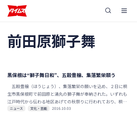
前田原獅子舞
黒保根は“獅子舞日和”、五穀豊穣、集落繁栄願う
五穀豊穣（ほうじょう）、集落繁栄の願いを込め、２日に桐
生市黒保根町で前田原と涌丸の獅子舞が奉納された。いずれも
江戸時代から伝わる地区あげての秋祭りに行われており、桐生
2016.10.03
ニュース
文化・芸能
市重要無形民俗文化財に指定されている。「獅子舞日和だね」
と２カ所を回って見学する人もいた。