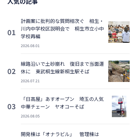
人気の記事
計画案に批判的な質問相次ぐ 相生・
川内中学校区説明会で 桐生市立小中
01
学校再編
2026.08.01
線路沿いで土砂崩れ 復旧まで当面運
02
休に 東武桐生線新桐生駅そば
2026.07.21
「日高屋」あすオープン 埼玉の人気
03
中華チェーン ヤオコーそば
2026.08.05
開発棟は「オナラビル」 管理棟は