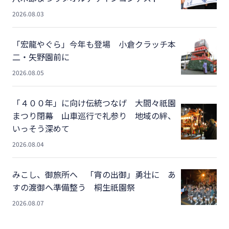
2026.08.03
「宏龍やぐら」今年も登場 小倉クラッチ本
二・矢野園前に
2026.08.05
「４００年」に向け伝統つなげ 大間々祇園
まつり閉幕 山車巡行で礼参り 地域の絆、
いっそう深めて
2026.08.04
みこし、御旅所へ 「宵の出御」勇壮に あ
すの渡御へ準備整う 桐生祇園祭
2026.08.07