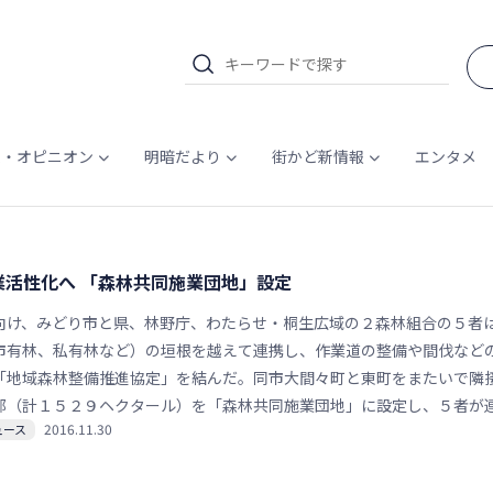
ム・オピニオン
明暗だより
街かど新情報
エンタメ
業活性化へ 「森林共同施業団地」設定
け、みどり市と県、林野庁、わたらせ・桐生広域の２森林組合の５者
市有林、私有林など）の垣根を越えて連携し、作業道の整備や間伐など
「地域森林整備推進協定」を結んだ。同市大間々町と東町をまたいで隣
部（計１５２９ヘクタール）を「森林共同施業団地」に設定し、５者が
2016.11.30
ュース
林業コストを抑え、地域材の安定供給と生産拡大をめざす。