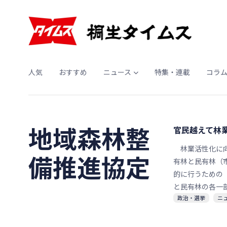
人気
おすすめ
ニュース
特集・連載
コラ
地域森林整
官民越えて林
林業活性化に向
備推進協定
有林と民有林（
的に行うための
と民有林の各一
政治・選挙
ニ
を行うことで、