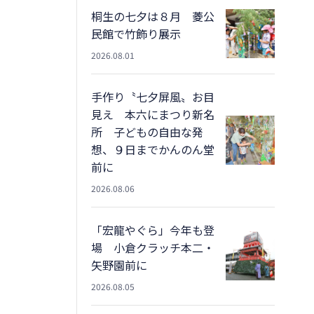
桐生の七夕は８月 菱公
民館で竹飾り展示
2026.08.01
手作り〝七夕屏風〟お目
見え 本六にまつり新名
所 子どもの自由な発
想、９日までかんのん堂
前に
2026.08.06
「宏龍やぐら」今年も登
場 小倉クラッチ本二・
矢野園前に
2026.08.05