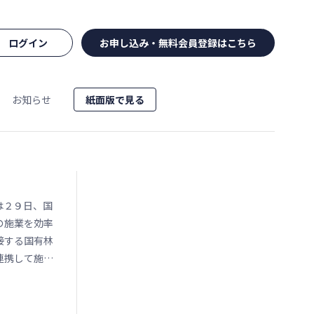
ログイン
お申し込み・無料会員登録はこちら
お知らせ
紙面版で見る
は２９日、国
の施業を効率
接する国有林
連携して施業