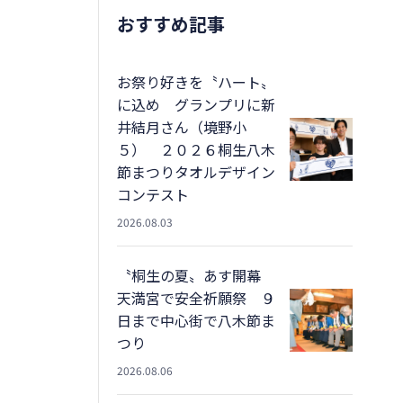
おすすめ記事
お祭り好きを〝ハート〟
に込め グランプリに新
井結月さん（境野小
５） ２０２６桐生八木
節まつりタオルデザイン
コンテスト
2026.08.03
〝桐生の夏〟あす開幕
天満宮で安全祈願祭 ９
日まで中心街で八木節ま
つり
2026.08.06