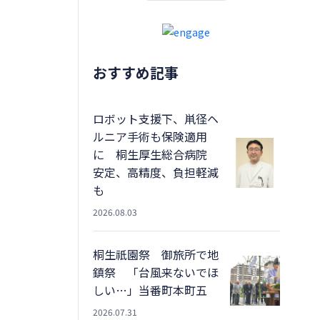
おすすめ記事
ロボット支援下、鼡径ヘ
ルニア手術も保険適用
に 桐生厚生総合病院
安定、高精度、負担軽減
も
2026.08.03
桐生祇園祭 御旅所で地
鎮祭 「台風来ないでほ
しい…」当番町本町五
2026.07.31