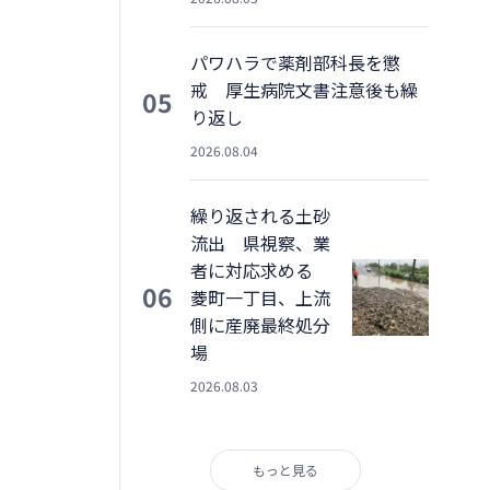
パワハラで薬剤部科長を懲
戒 厚生病院文書注意後も繰
05
り返し
2026.08.04
繰り返される土砂
流出 県視察、業
者に対応求める
06
菱町一丁目、上流
側に産廃最終処分
場
2026.08.03
もっと見る