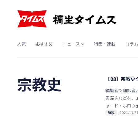
人気
おすすめ
ニュース
特集・連載
コラ
宗教史
【08】宗教
編集者で翻訳者
奥深さなどを、
ャード・ホロウ
2021.11.2
論説