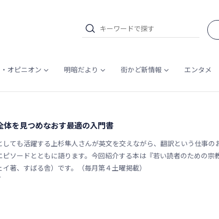
ム・オピニオン
明暗だより
街かど新情報
エンタメ
史全体を見つめなおす最適の入門書
としても活躍する上杉隼人さんが英文を交えながら、翻訳という仕事の
エピソードとともに語ります。今回紹介する本は『若い読者のための宗
ェイ著、すばる舎）です。（毎月第４土曜掲載）
7