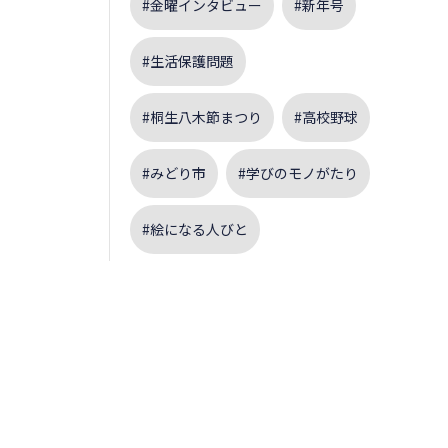
#金曜インタビュー
#新年号
#生活保護問題
#桐生八木節まつり
#高校野球
#みどり市
#学びのモノがたり
#絵になる人びと