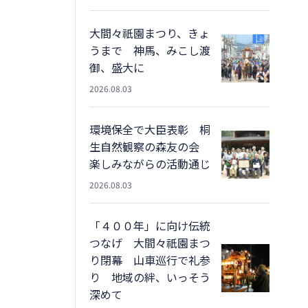
大間々祇園まつり、きょ
うまで 神馬、みこし渡
御、盛大に
2026.08.03
環境保全で大臣表彰 桐
生自然観察の森友の会
楽しみながらの活動通じ
2026.08.03
「４００年」に向け伝統
つなげ 大間々祇園まつ
り閉幕 山車巡行で礼参
り 地域の絆、いっそう
深めて