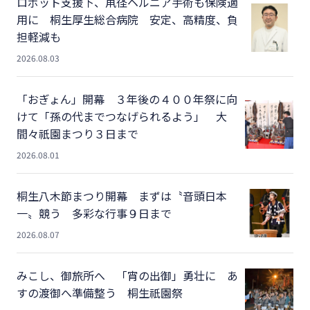
ロボット支援下、鼡径ヘルニア手術も保険適
用に 桐生厚生総合病院 安定、高精度、負
担軽減も
2026.08.03
「おぎょん」開幕 ３年後の４００年祭に向
けて「孫の代までつなげられるよう」 大
間々祇園まつり３日まで
2026.08.01
桐生八木節まつり開幕 まずは〝音頭日本
一〟競う 多彩な行事９日まで
2026.08.07
みこし、御旅所へ 「宵の出御」勇壮に あ
すの渡御へ準備整う 桐生祇園祭