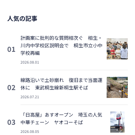
人気の記事
計画案に批判的な質問相次ぐ 相生・
川内中学校区説明会で 桐生市立小中
01
学校再編
2026.08.01
線路沿いで土砂崩れ 復旧まで当面運
02
休に 東武桐生線新桐生駅そば
2026.07.21
「日高屋」あすオープン 埼玉の人気
03
中華チェーン ヤオコーそば
2026.08.05