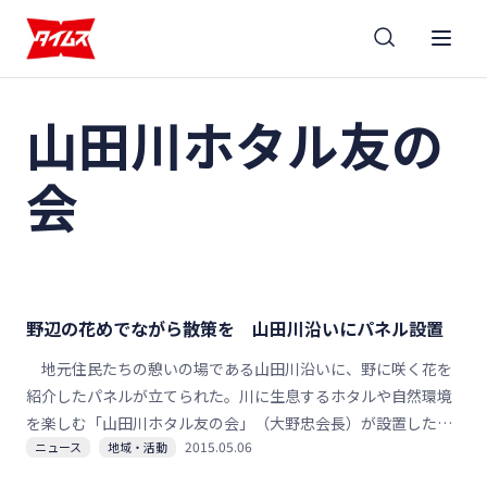
山田川ホタル友の
会
野辺の花めでながら散策を 山田川沿いにパネル設置
地元住民たちの憩いの場である山田川沿いに、野に咲く花を
紹介したパネルが立てられた。川に生息するホタルや自然環境
を楽しむ「山田川ホタル友の会」（大野忠会長）が設置したも
2015.05.06
ニュース
地域・活動
の。かわいらしい野辺の花の横に立つパネルには、写真と名
前、簡単な解説が記載されており、散歩する人たちの関心を引