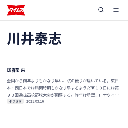
川井泰志
球春到来
全国から例年よりもかなり早い、桜の便りが届いている。東日
本・西日本では満開時期もかなり早まるようだ▼１９日には第
９３回選抜高校野球大会が開幕する。昨年は新型コロナウイル
2021.03.16
ぞうき林
スの感染拡大に伴い、中止されたため、２年ぶりの開催。開会
式は健大高崎をはじめ、大会初日に登場する６校のみが参加
し、残る２６校は事前に収録した入場行進の動画がスコアボー
ドのビジョンで放映されるそうだ▼観客を入れて行うが、マス