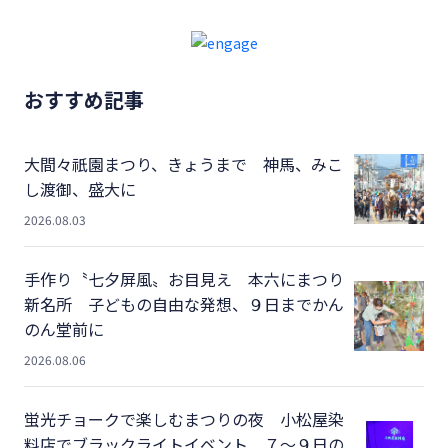
おすすめ記事
大間々祇園まつり、きょうまで 神馬、みこ
し渡御、盛大に
2026.08.03
手作り〝七夕屏風〟お目見え 本六にまつり
新名所 子どもの自由な発想、９日までかん
のん堂前に
2026.08.06
蛍光チョークで楽しむまつりの夜 小松屋染
料店でブラックライトイベント ７～９日の