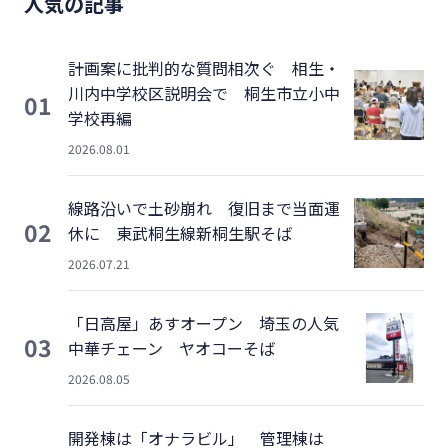
人気の記事
計画案に批判的な質問相次ぐ 相生・
川内中学校区説明会で 桐生市立小中
01
学校再編
2026.08.01
線路沿いで土砂崩れ 復旧まで当面運
02
休に 東武桐生線新桐生駅そば
2026.07.21
「日高屋」あすオープン 埼玉の人気
03
中華チェーン ヤオコーそば
2026.08.05
開発棟は「オナラビル」 管理棟は