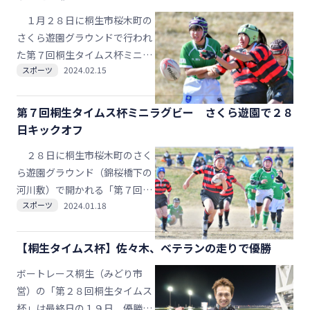
と、心地よいペースでゲームを
１月２８日に桐生市桜木町の
満喫した。
さくら遊園グラウンドで行われ
た第７回桐生タイムス杯ミニラ
2024.02.15
スポーツ
グビー大会（桐生ラグビー協会
主催、桐生タイムス社共催）。
桐生ジュニア、伊勢崎、館林、
第７回桐生タイムス杯ミニラグビー さくら遊園で２８
足利の各ラグビースクールに所
日キックオフ
属する小学生と幼児のラガー約
２８日に桐生市桜木町のさく
２３０人が、表情豊かに全力プ
ら遊園グラウンド（錦桜橋下の
レーで熱戦を繰り広げた。その
河川敷）で開かれる「第７回桐
奮闘ぶりを写真で振り返る。未
2024.01.18
スポーツ
生タイムス杯ミニラグビー大
掲載写真を含めた全写真は専用
会」（桐生ラグビー協会主催、
サイトで閲覧・販売中。
桐生タイムス社共催）。桐生近
【桐生タイムス杯】佐々木、ベテランの走りで優勝
隣の４ラグビースクール（Ｒ
ボートレース桐生（みどり市
Ｓ）の小学生と幼児ら約２３０
営）の「第２８回桐生タイムス
人のラガーたちが、年代別に分
杯」は最終日の１９日、優勝戦