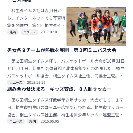
桐生タイムス社は2月1日か
ら、インターネットでも写真特
集を開催中。第２回桐生タイム
2017.02.01
経済
ニュース
ス杯ミニラグビーフットボール
大会の紙面掲載済みはもちろ
ん、掲載できなかった写真も含
男女各９チームが熱戦を展開 第２回ミニバス大会
め、年代別・試合別に計3400枚
第２回桐生タイムス杯ミニバスケットボール大会が10月31日
をアップ済で、興味のある人は
と11月１日、新里社会体育館と北体育館で行われました。桐生
ぜひご覧ください。
バスケットボール協会、桐生タイムス社主催、同協会主管。男
2015.11.19
ニュース
女各９チームがトーナメントで熱戦を展開した結果、男子で桐
組み合わせ決まる キッズ育成、８人制サッカー
生東が初優勝、女子では神明が２連覇を果たしました。大会の
模様を写真で振り返ります。
第６回桐生タイムス杯低学年少年サッカー大会が１６、１７
日、桐生市相生町のユーユー広場で行われる。桐生市サッカー
協会、桐生タイムス社主催、桐生地区少年サッカー連盟主管、
2015.05.05
ニュース
経済
桐生市教育委員会後援。８人制のサッカー大会で、１部（４年
生以下、５年生女子）１０チーム、２部（３年生以下）９チー