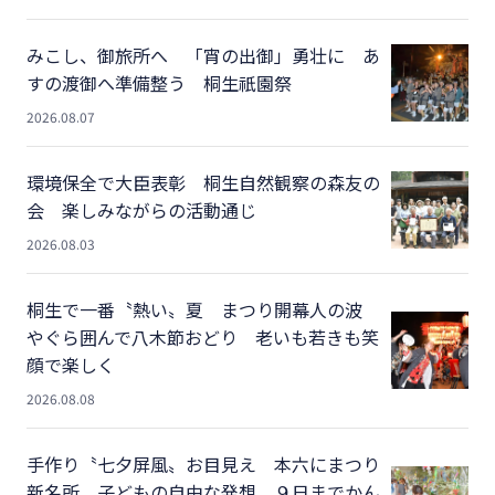
みこし、御旅所へ 「宵の出御」勇壮に あ
すの渡御へ準備整う 桐生祇園祭
2026.08.07
環境保全で大臣表彰 桐生自然観察の森友の
会 楽しみながらの活動通じ
2026.08.03
桐生で一番〝熱い〟夏 まつり開幕人の波
やぐら囲んで八木節おどり 老いも若きも笑
顔で楽しく
2026.08.08
手作り〝七夕屏風〟お目見え 本六にまつり
新名所 子どもの自由な発想、９日までかん