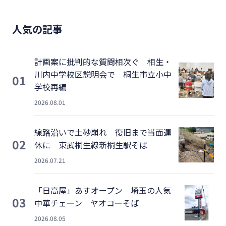
人気の記事
計画案に批判的な質問相次ぐ 相生・
川内中学校区説明会で 桐生市立小中
01
学校再編
2026.08.01
線路沿いで土砂崩れ 復旧まで当面運
02
休に 東武桐生線新桐生駅そば
2026.07.21
「日高屋」あすオープン 埼玉の人気
03
中華チェーン ヤオコーそば
2026.08.05