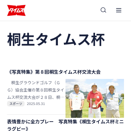
桐生タイムス杯
《写真特集》第８回桐生タイムス杯交流大会
桐生グラウンドゴルフ（Ｇ
Ｇ）協会主催の第８回桐生タイ
ムス杯交流大会が２８日、桐生
2025.05.31
スポーツ
市相生町三丁目のユーユー広場
で開かれた。５月の爽やかな風
を受け、１９１人が打ったり歩
表情豊かに全力プレー 写真特集《桐生タイムス杯ミニ
いたり、悔やんだり笑ったり
ラグビー》