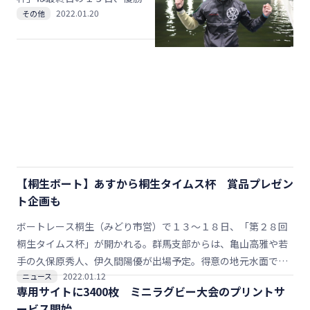
かれて熱戦を繰り広げ、ラン・
2022.01.20
その他
を行い、１号艇のＡ１級・佐々
パス・キックを駆使してグラウ
木康幸選手（４８）＝静岡＝が
ンドを躍動する。
ベテランの走りを見せて優勝し
た。
【桐生ボート】あすから桐生タイムス杯 賞品プレゼン
ト企画も
ボートレース桐生（みどり市営）で１３～１８日、「第２８回
桐生タイムス杯」が開かれる。群馬支部からは、亀山高雅や若
手の久保原秀人、伊久間陽優が出場予定。得意の地元水面で熱
2022.01.12
ニュース
い走りを披露する。
専用サイトに3400枚 ミニラグビー大会のプリントサ
ービス開始