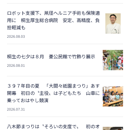
ロボット支援下、鼡径ヘルニア手術も保険適
用に 桐生厚生総合病院 安定、高精度、負
担軽減も
2026.08.03
桐生の七夕は８月 菱公民館で竹飾り展示
2026.08.01
３９７年目の夏 「大間々祇園まつり」あす
開幕 初日の〝主役〟は子どもたち 山車に
乗っておはやし競演
2026.07.31
八木節まつりは〝そろいの支度で〟 初のオ