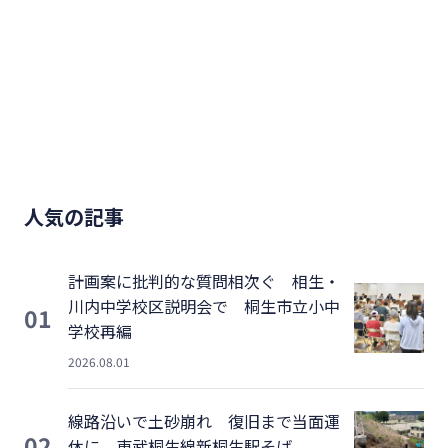
人気の記事
計画案に批判的な質問相次ぐ 相生・
川内中学校区説明会で 桐生市立小中
01
学校再編
2026.08.01
線路沿いで土砂崩れ 復旧まで当面運
02
休に 東武桐生線新桐生駅そば