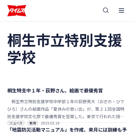
桐生市立特別支援
学校
桐生特支中１年・荻野さん、絵画で最優秀賞
桐生市立特別支援学校中学部１年の荻野秀大（おぎの・ひで
ひろ）さんの絵画作品「夏休みの思い出」が、第２１回全国特
別支援学校文化祭で最優秀賞を受賞した。東京で行われた授賞
2015.02.18
ニュース
教育
式に母の尚美さん、山野玲子校長と出席した荻野さんは「緊張
「地震防災活動マニュアル」を作成、来月には訓練も予
した」けれど、名前を呼ばれると練習通りに「ハイ！」と返