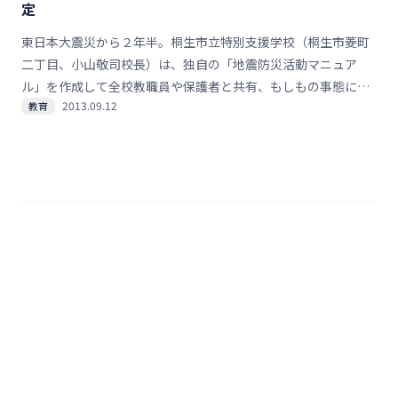
定
答、壇上で賞状を受け取って、またひとつ、自信につながっ
た。
東日本大震災から２年半。桐生市立特別支援学校（桐生市菱町
二丁目、小山敬司校長）は、独自の「地震防災活動マニュア
ル」を作成して全校教職員や保護者と共有、もしもの事態に備
2013.09.12
教育
える。校舎は障害児・者とその家族の「福祉避難所」となり、
子どもたち個々に必要なものをまとめた「防災グッズ」の備蓄
も２学期初めに完了。１０月にはマニュアルに沿った防災訓練
を予定している。