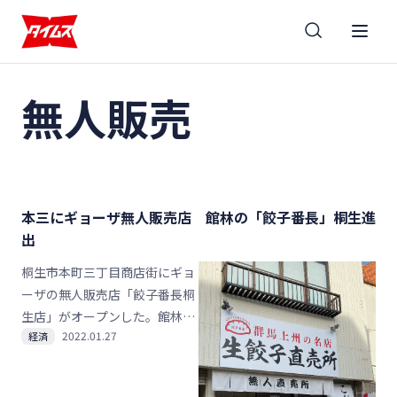
無人販売
本三にギョーザ無人販売店 館林の「餃子番長」桐生進
出
桐生市本町三丁目商店街にギョ
ーザの無人販売店「餃子番長桐
生店」がオープンした。館林市
2022.01.27
経済
に拠点を置く番長グループ（坂
本匡代表）の２号店で、弁当店
「登利平桐生店」の南隣の空き