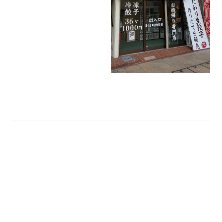
店舗を活用して１４日に開店。
新型コロナウイルス禍の「新し
い生活様式」に対応した非接触
型店舗で、自家製造の冷凍生ギ
ョーザを毎日２４時間販売す
る。