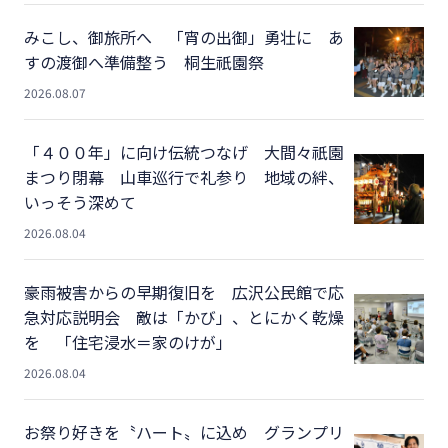
みこし、御旅所へ 「宵の出御」勇壮に あ
すの渡御へ準備整う 桐生祇園祭
2026.08.07
「４００年」に向け伝統つなげ 大間々祇園
まつり閉幕 山車巡行で礼参り 地域の絆、
いっそう深めて
2026.08.04
豪雨被害からの早期復旧を 広沢公民館で応
急対応説明会 敵は「かび」、とにかく乾燥
を 「住宅浸水＝家のけが」
2026.08.04
お祭り好きを〝ハート〟に込め グランプリ