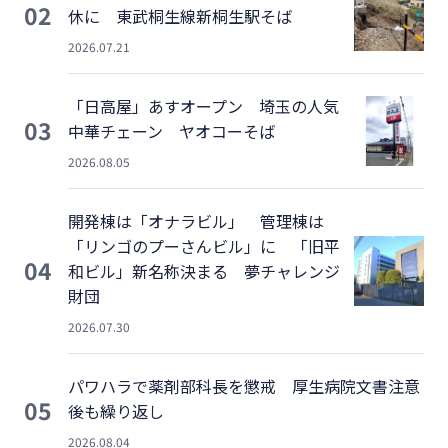
02
休に 東武桐生線新桐生駅そば
2026.07.21
「日高屋」あすオープン 埼玉の人気
03
中華チェーン ヤオコーそば
2026.08.05
開発棟は「オナラビル」 管理棟は
「リンゴのプーさんビル」に 「旧平
04
和ビル」新名称決まる 夢チャレンジ
財団
2026.07.30
パワハラで薬剤部科長を懲戒 厚生病院文書注意
05
後も繰り返し
2026.08.04