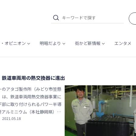
ム・オピニオン
明暗だより
街かど新情報
エンタメ
、鉄道車両用の熱交換器に進出
ーのアタゴ製作所（みどり市笠懸
）は、鉄道車両用熱交換器事業に
下部に取り付けられるパワー半導
菱アルミニウム（本社静岡県）の
2021.05.18
た。１０月をめどに生産を開始
～１４０台を目指す。