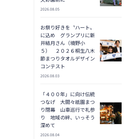
2026.08.05
お祭り好きを〝ハート〟
に込め グランプリに新
井結月さん（境野小
５） ２０２６桐生八木
節まつりタオルデザイン
コンテスト
2026.08.03
「４００年」に向け伝統
つなげ 大間々祇園まつ
り閉幕 山車巡行で礼参
り 地域の絆、いっそう
深めて
2026.08.04