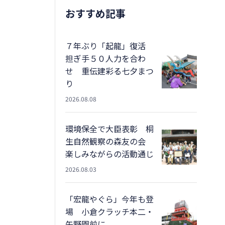
おすすめ記事
７年ぶり「起龍」復活
担ぎ手５０人力を合わ
せ 重伝建彩る七夕まつ
り
2026.08.08
環境保全で大臣表彰 桐
生自然観察の森友の会
楽しみながらの活動通じ
2026.08.03
「宏龍やぐら」今年も登
場 小倉クラッチ本二・
矢野園前に