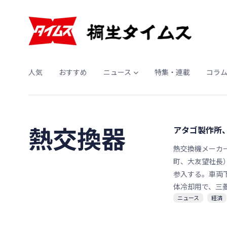
人気
おすすめ
ニュース
特集・連載
コラ
熱交換器
アタゴ製作所
熱交換機メーカ
町、大友望社長
参入する。車両
体冷却用で、三
ニュース
経済
同事業を買収し
し、月産１３０