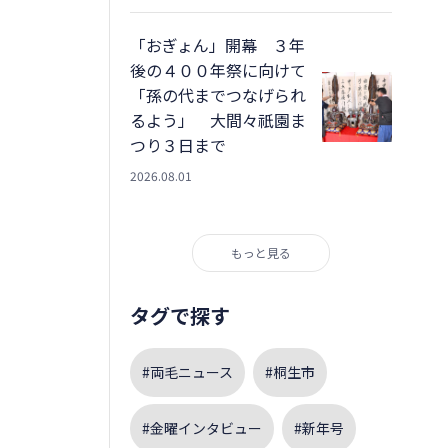
「おぎょん」開幕 ３年
後の４００年祭に向けて
「孫の代までつなげられ
るよう」 大間々祇園ま
つり３日まで
2026.08.01
もっと見る
タグで探す
#両毛ニュース
#桐生市
#金曜インタビュー
#新年号