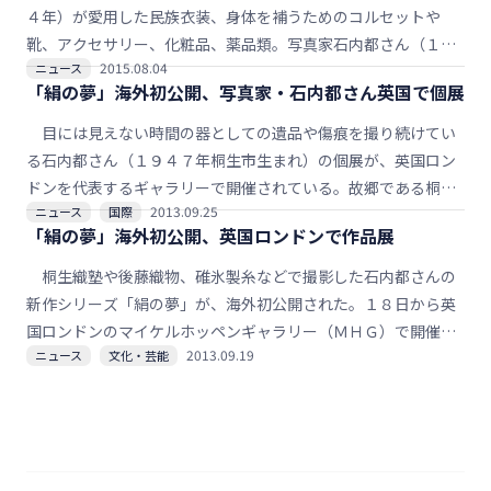
４年）が愛用した民族衣装、身体を補うためのコルセットや
靴、アクセサリー、化粧品、薬品類。写真家石内都さん（１９
2015.08.04
ニュース
４７年桐生市生まれ）は２０１２年春、メキシコに渡って、彼
「絹の夢」海外初公開、写真家・石内都さん英国で個展
女が遺したものたちを撮影した。その約３週間の創作過程を追
ったドキュメンタリー映画「フリーダ・カーロの遺品―石内
目には見えない時間の器としての遺品や傷痕を撮り続けてい
都、織るように」（８９分）が８日から、東京・渋谷のシアタ
る石内都さん（１９４７年桐生市生まれ）の個展が、英国ロン
ー・イメージフォーラムで公開される。初日午後１時からと午
ドンを代表するギャラリーで開催されている。故郷である桐生
後３時からの上映後に、石内さんと小谷忠典監督が舞台あいさ
2013.09.25
ニュース
国際
で、日本の近代化を担った絹産業と自身の半生の記憶とを交錯
「絹の夢」海外初公開、英国ロンドンで作品展
つ。以後、全国で順次上映の予定だ。
させながら撮影したシリーズ「絹の夢」をはじめ、写真家とし
てデビューした初期３部作、被爆した人々が遺した衣類などの
桐生織塾や後藤織物、碓氷製糸などで撮影した石内都さんの
連作「ひろしま」を３階全フロアに展示。会場を移しての講演
新作シリーズ「絹の夢」が、海外初公開された。１８日から英
会やサイン会にも大勢の人たちが集まった。（
蓑崎昭子記者
）
国ロンドンのマイケルホッペンギャラリー（ＭＨＧ）で開催さ
2013.09.19
ニュース
文化・芸能
れている石内都展で、３階全フロアを使って初期３部作や「ひ
ろしま」とともに展示されている。石内さんは「銘仙の斬新な
色とデザインにロンドンのギャラリストも驚いた。ファッショ
ン誌のインタビューやサイン会もあるそうで、どうなるか楽し
み」と話している。