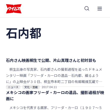
石内都
石内さん映画桐生で公開、片山真理さんと初対談も
桐生出身の写真家、石内都さんの撮影過程を追ったドキュメ
ンタリー映画「フリーダ・カーロの遺品―石内都、織るよう
に」の上映会が３０日、桐生市本町二丁目の有鄰館煉瓦蔵で行
2017.04.11
ニュース
文化・芸能
われる。小谷忠典監督も来桐し舞台あいさつするほか、２回目
メキシコの画家フリーダ・カーロの遺品、撮影過程が映
の上映後には石内さん本人と、気鋭のアーティスト片山真理さ
画に
んの初の対談もある。
メキシコを代表する画家、フリーダ・カーロ（１９０７～５