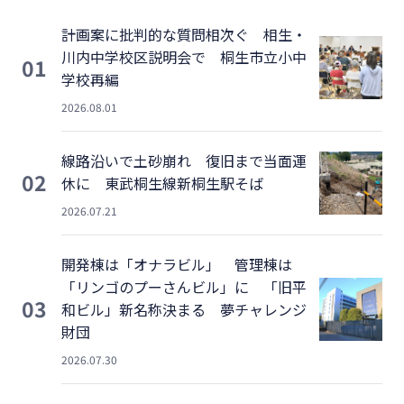
計画案に批判的な質問相次ぐ 相生・
川内中学校区説明会で 桐生市立小中
01
学校再編
2026.08.01
線路沿いで土砂崩れ 復旧まで当面運
02
休に 東武桐生線新桐生駅そば
2026.07.21
開発棟は「オナラビル」 管理棟は
「リンゴのプーさんビル」に 「旧平
03
和ビル」新名称決まる 夢チャレンジ
財団
2026.07.30