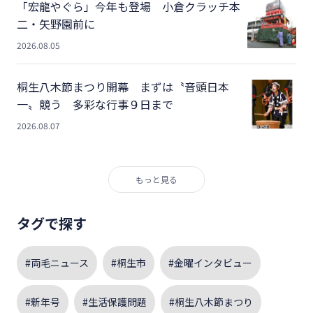
「宏龍やぐら」今年も登場 小倉クラッチ本
二・矢野園前に
2026.08.05
桐生八木節まつり開幕 まずは〝音頭日本
一〟競う 多彩な行事９日まで
2026.08.07
もっと見る
タグで探す
#両毛ニュース
#桐生市
#金曜インタビュー
#新年号
#生活保護問題
#桐生八木節まつり