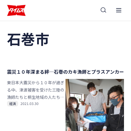
石巻市
震災１０年深まる絆─石巻のカキ漁師とプラスアンカー
東日本大震災から１０年が過ぎ
る中、津波被害を受けた三陸の
漁師たちと桐生地域の人たちと
2021.03.30
経済
の交流が新たな展開を迎えた。
宮城県石巻市のカキ漁師らが、
桐生市本町六丁目の古民家カフ
ェ・プラスアンカーで海産物の