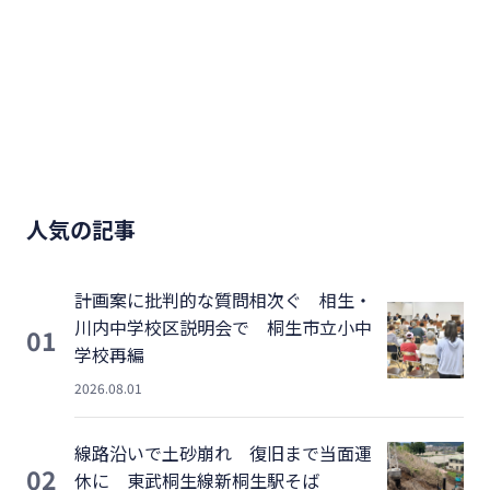
人気の記事
計画案に批判的な質問相次ぐ 相生・
川内中学校区説明会で 桐生市立小中
01
学校再編
2026.08.01
線路沿いで土砂崩れ 復旧まで当面運
02
休に 東武桐生線新桐生駅そば