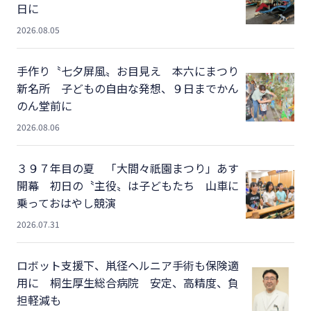
日に
2026.08.05
手作り〝七夕屏風〟お目見え 本六にまつり
新名所 子どもの自由な発想、９日までかん
のん堂前に
2026.08.06
３９７年目の夏 「大間々祇園まつり」あす
開幕 初日の〝主役〟は子どもたち 山車に
乗っておはやし競演
2026.07.31
ロボット支援下、鼡径ヘルニア手術も保険適
用に 桐生厚生総合病院 安定、高精度、負
担軽減も