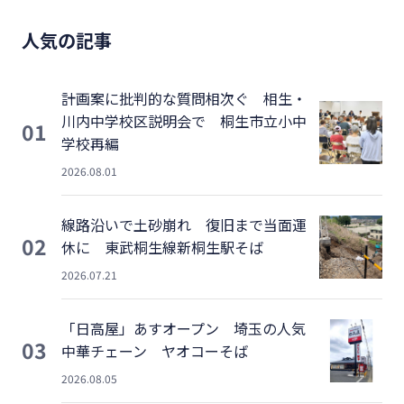
人気の記事
計画案に批判的な質問相次ぐ 相生・
川内中学校区説明会で 桐生市立小中
01
学校再編
2026.08.01
線路沿いで土砂崩れ 復旧まで当面運
02
休に 東武桐生線新桐生駅そば
2026.07.21
「日高屋」あすオープン 埼玉の人気
03
中華チェーン ヤオコーそば
2026.08.05