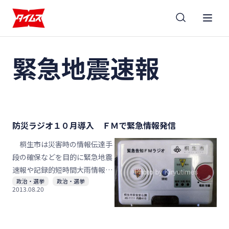
緊急地震速報
防災ラジオ１０月導入 ＦＭで緊急情報発信
桐生市は災害時の情報伝達手
段の確保などを目的に緊急地震
速報や記録的短時間大雨情報、
政治・選挙
政治・選挙
市が発信する避難勧告・指示な
2013.08.20
どを所有者に伝える防災ラジオ
の導入を１０月から実施する。
市民へは１台１０００円で頒布