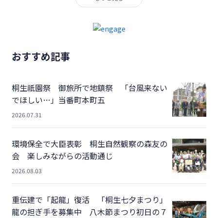
おすすめ記事
桐生祇園祭 御旅所で地鎮祭 「台風来ない
でほしい…」当番町本町五
2026.07.31
環境保全で大臣表彰 桐生自然観察の森友の
会 楽しみながらの活動通じ
2026.08.03
重伝建で「起龍」復活 「桐生七夕まつり」
龍の担ぎ手を募集中 八木節まつり初日の７