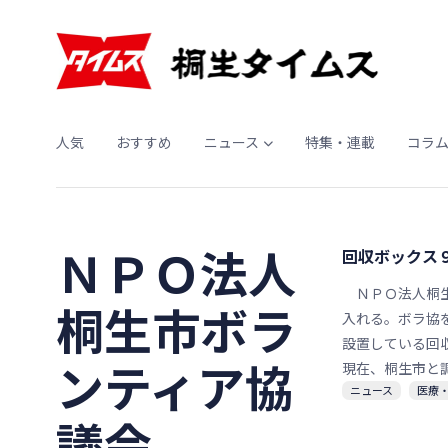
人気
おすすめ
ニュース
特集・連載
コラ
ＮＰＯ法人
回収ボックス
ＮＰＯ法人桐生
桐生市ボラ
入れる。ボラ協
設置している回
ンティア協
現在、桐生市と
ニュース
医療
議会