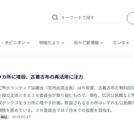
ム・オピニオン
明暗だより
街かど新情報
エンタメ
９カ所に増設、古着古布の再活用に注力
市ボランティア協議会（宮地由高会長）は今年度、古着古布の無料回
を設立主体とする３Ｒ委員会が取り組むもので、現在、広沢公民館など
収ボックスを９カ所に増やす計画。新設される６カ所はいずれも公民館
調整を進めている。３Ｒ委員会では７月までの設置を目指す。
2015.05.27
・福祉