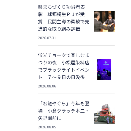
県まちづくり功労者表
彰 球都桐生ＰＪが受
賞 民間主導の柔軟で先
進的な取り組み評価
2026.07.31
蛍光チョークで楽しむま
つりの夜 小松屋染料店
でブラックライトイベン
ト ７～９日の日没後
2026.08.06
「宏龍やぐら」今年も登
場 小倉クラッチ本二・
矢野園前に
2026.08.05