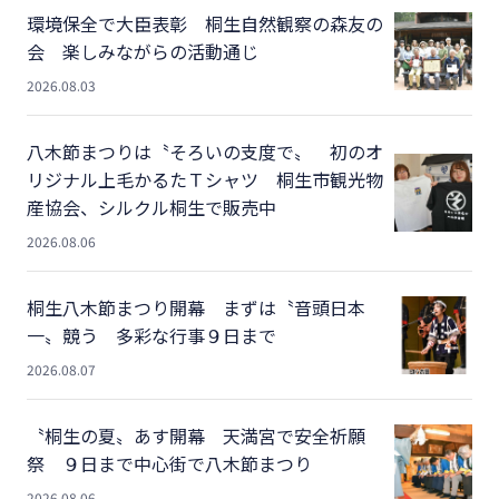
環境保全で大臣表彰 桐生自然観察の森友の
会 楽しみながらの活動通じ
2026.08.03
八木節まつりは〝そろいの支度で〟 初のオ
リジナル上毛かるたＴシャツ 桐生市観光物
産協会、シルクル桐生で販売中
2026.08.06
桐生八木節まつり開幕 まずは〝音頭日本
一〟競う 多彩な行事９日まで
2026.08.07
〝桐生の夏〟あす開幕 天満宮で安全祈願
祭 ９日まで中心街で八木節まつり
2026.08.06