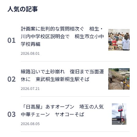
人気の記事
計画案に批判的な質問相次ぐ 相生・
川内中学校区説明会で 桐生市立小中
01
学校再編
2026.08.01
線路沿いで土砂崩れ 復旧まで当面運
02
休に 東武桐生線新桐生駅そば
2026.07.21
「日高屋」あすオープン 埼玉の人気
03
中華チェーン ヤオコーそば
2026.08.05