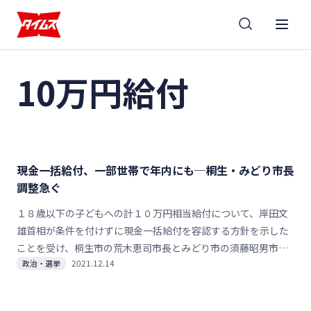
10万円給付
現金一括給付、一部世帯で年内にも─桐生・みどり市長
調整急ぐ
１８歳以下の子どもへの計１０万円相当給付について、岸田文
雄首相が条件を付けずに現金一括給付を容認する方針を示した
ことを受け、桐生市の荒木恵司市長とみどり市の須藤昭男市長
2021.12.14
政治・選挙
は１４日午前、児童手当受給世帯などの先行給付世帯に対して
年内に１０万円全額を現金で給付する意向を明らかにした。桐
生タイムス社の取材に答えた。